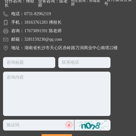
合作咨询：傅校
业务咨询：陈老
招生咨询：祥瑞老
号
师
长
师
电话：
0731-82962119
手机：
18163761283 傅校长
咨询：
17673091591 陈老师
邮箱：
3281159230@qq.com
地址：
湖南省长沙市天心区赤岭路万润商业中心南塔22楼