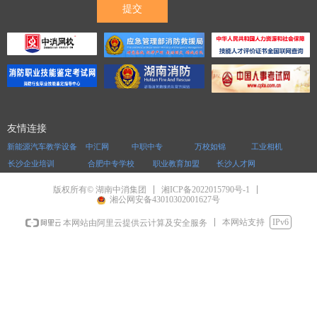
提交
友情连接
新能源汽车教学设备
中汇网
中职中专
万校如锦
工业相机
长沙企业培训
合肥中专学校
职业教育加盟
长沙人才网
湘ICP备2022015790号-1
版权所有© 湖南中消集团
湘公网安备43010302001627号
本网站支持
IPv6
本网站由阿里云提供云计算及安全服务