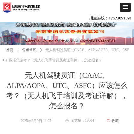
添加企微咨询
넙
招生热线：17673091591
首页
ꄲ
备考常识
ꄲ
无人机驾驶员证（CAAC、ALPA/AOPA、UTC、ASF
C）应该怎么考？（无人机飞手培训及考证详解），怎么报名？
无人机驾驶员证（CAAC、
ALPA/AOPA、UTC、ASFC）应该怎么
考？（无人机飞手培训及考证详解），
怎么报名？
浏览量：
19604
2025年2月9日
11:05
ꄀ
收藏
ꄘ