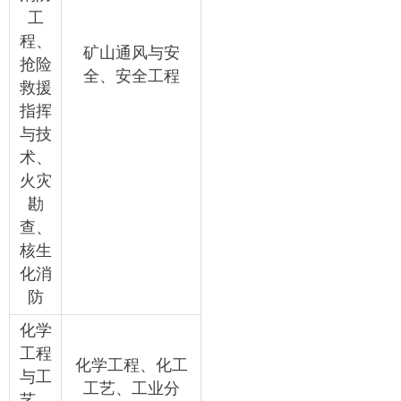
工
程、
矿山通风与安
抢险
全、安全工程
救援
指挥
与技
术、
火灾
勘
查、
核生
化消
防
化学
工程
化学工程、化工
与工
工艺、工业分
艺、