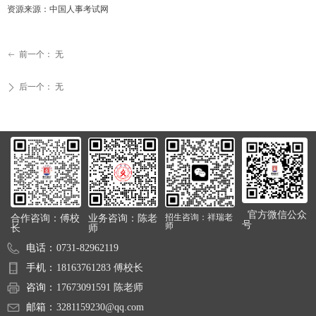
资源来源：中国人事考试网
前一个：
无
ꂃ
后一个：
无
ꄲ
官方微信公众
合作咨询：傅校
业务咨询：陈老
招生咨询：祥瑞老
号
师
长
师
电话：
0731-82962119
手机：
18163761283 傅校长
咨询：
17673091591 陈老师
邮箱：
3281159230@qq.com