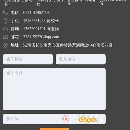
合作咨询：傅校
业务咨询：陈老
号
师
长
师
电话：
0731-82962119
手机：
18163761283 傅校长
咨询：
17673091591 陈老师
邮箱：
3281159230@qq.com
地址：
湖南省长沙市天心区赤岭路万润商业中心南塔22楼